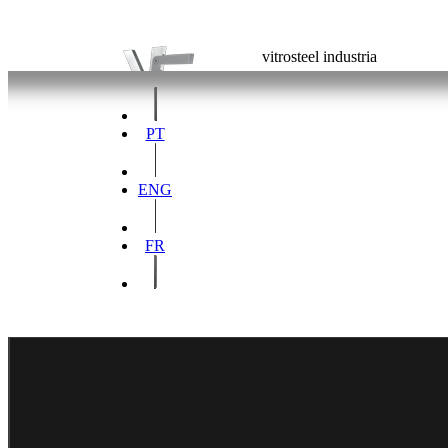
vitrosteel industria
PT
ENG
FR