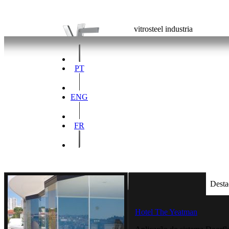
vitrosteel industria
PT
ENG
FR
Desta
Hotel The Yeatman